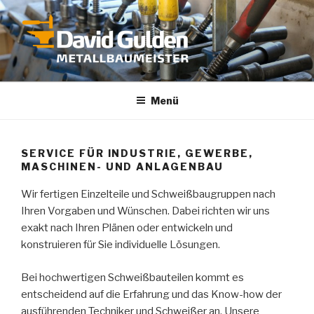
Zum
Inhalt
springen
DAVID GULDEN METALLBAU
Menü
SERVICE FÜR INDUSTRIE, GEWERBE,
MASCHINEN- UND ANLAGENBAU
Wir fertigen Einzelteile und Schweißbaugruppen nach
Ihren Vorgaben und Wünschen. Dabei richten wir uns
exakt nach Ihren Plänen oder entwickeln und
konstruieren für Sie individuelle Lösungen.
Bei hochwertigen Schweißbauteilen kommt es
entscheidend auf die Erfahrung und das Know-how der
ausführenden Techniker und Schweißer an. Unsere