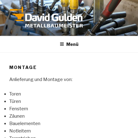
Zum
Inhalt
springen
DAVID GULDEN METALLBAU
Menü
MONTAGE
Anlieferung und Montage von:
Toren
Türen
Fenstern
Zäunen
Bauelementen
Notleitern